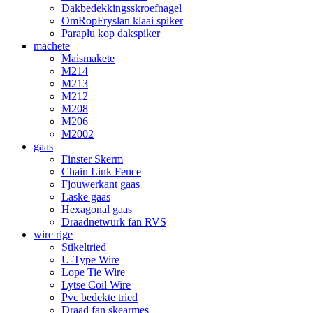
Dakbedekkingsskroefnagel
OmRopFryslan klaai spiker
Paraplu kop dakspiker
machete
Maismakete
M214
M213
M212
M208
M206
M2002
gaas
Finster Skerm
Chain Link Fence
Fjouwerkant gaas
Laske gaas
Hexagonal gaas
Draadnetwurk fan RVS
wire rige
Stikeltried
U-Type Wire
Lope Tie Wire
Lytse Coil Wire
Pvc bedekte tried
Draad fan skearmes