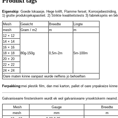
Produkt tags
Eigenskip
: Goede lokaasje, Hege krêft, Flamme ferset, 
Korrosjebestriding,
1) grutte produksjekapasiteit. 
2) Strikte kwaliteitstests 
3) fabriekspriis en bês
Mesh
Gewicht
Breedte
Lingte
mesh
Gram / m2
m
m
12 × 12
14 × 14
16 × 16
18 × 18
80g-150g
0,5m-2m
5m-100m
20 × 20
22 × 22
24 × 24
Oare maten kinne oanpast wurde neffens jo behoeften
Ferpakking:
mei plestik film, dan mei karton, pallet of oare ynpakwize kin
Galvanisearre finsterskerm wurdt ek wol galvanisearre ynsektskerm neamd. It
Mesh
Gauge
Breedte
mesh
mm
m