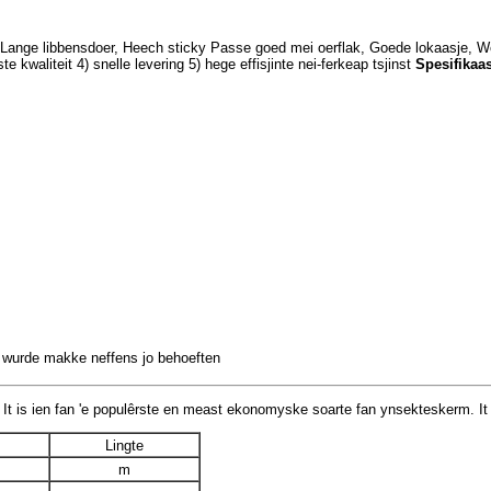
 Lange libbensdoer, Heech sticky 
Passe goed mei oerflak, Goede lokaasje, We
te kwaliteit 
4) snelle levering 
5) hege effisjinte nei-ferkeap tsjinst 
Spesifikaas
ne wurde makke neffens jo behoeften
 is ien fan 'e populêrste en meast ekonomyske soarte fan ynsekteskerm. It ma
Lingte
m