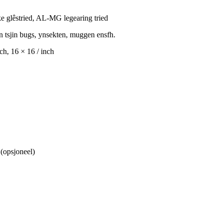
yske glêstried, AL-MG legearing tried
 tsjin bugs, ynsekten, muggen ensfh.
ch, 16 × 16 / inch
 (opsjoneel)