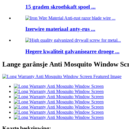
15 graden skroefskaft spoel ...
Izerwire materiaal anty-rus ...
Hegere kwaliteit galvanisearre droege ...
Lange garânsje Anti Mosquito Window Sc
Koarte beskriuwing: