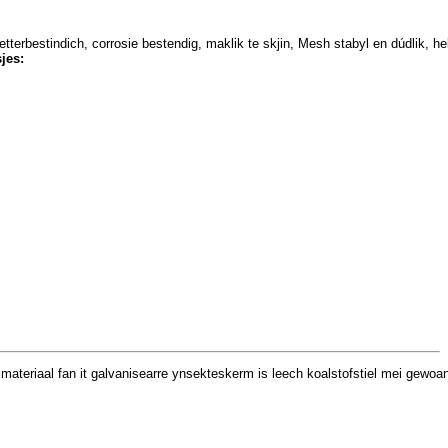
tterbestindich, 
corrosie bestendig, maklik te skjin, Mesh stabyl en dúdlik, 
he
jes:
teriaal fan it galvanisearre ynsekteskerm is leech koalstofstiel mei gewoan w