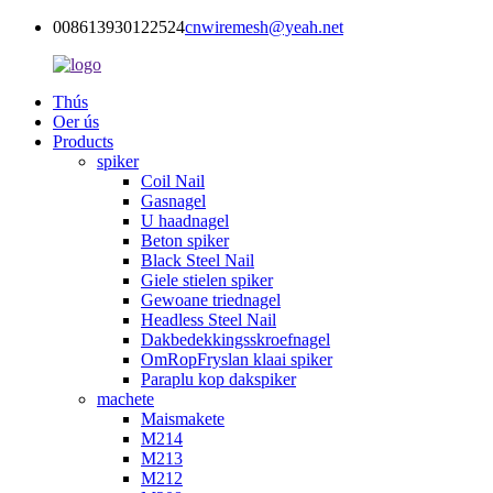
008613930122524
cnwiremesh@yeah.net
Thús
Oer ús
Products
spiker
Coil Nail
Gasnagel
U haadnagel
Beton spiker
Black Steel Nail
Giele stielen spiker
Gewoane triednagel
Headless Steel Nail
Dakbedekkingsskroefnagel
OmRopFryslan klaai spiker
Paraplu kop dakspiker
machete
Maismakete
M214
M213
M212