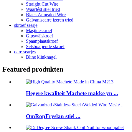
Straight Cut Wire
Waarfêst stiel tried
Black Annealed Wire
Galvanisearre izeren tried
skroef searje
Masjineskroef
Gipswâlskroef
Spaanplaatskroef
Selsboarjende skroef
oare searjes
Bline klinknagel
Featured produkten
Hegere kwaliteit Machete makke yn ...
OmRopFryslan stiel ...