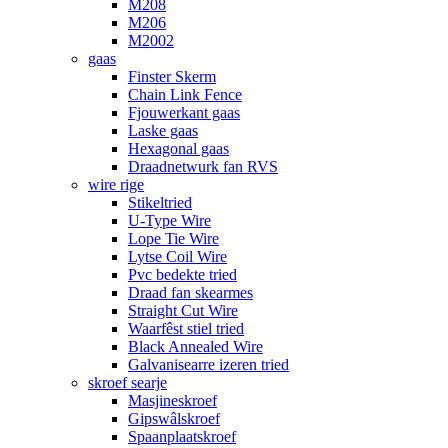
M208
M206
M2002
gaas
Finster Skerm
Chain Link Fence
Fjouwerkant gaas
Laske gaas
Hexagonal gaas
Draadnetwurk fan RVS
wire rige
Stikeltried
U-Type Wire
Lope Tie Wire
Lytse Coil Wire
Pvc bedekte tried
Draad fan skearmes
Straight Cut Wire
Waarfêst stiel tried
Black Annealed Wire
Galvanisearre izeren tried
skroef searje
Masjineskroef
Gipswâlskroef
Spaanplaatskroef