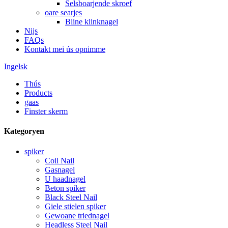
Selsboarjende skroef
oare searjes
Bline klinknagel
Nijs
FAQs
Kontakt mei ús opnimme
Ingelsk
Thús
Products
gaas
Finster skerm
Kategoryen
spiker
Coil Nail
Gasnagel
U haadnagel
Beton spiker
Black Steel Nail
Giele stielen spiker
Gewoane triednagel
Headless Steel Nail