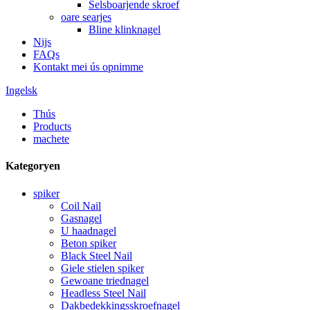
Selsboarjende skroef
oare searjes
Bline klinknagel
Nijs
FAQs
Kontakt mei ús opnimme
Ingelsk
Thús
Products
machete
Kategoryen
spiker
Coil Nail
Gasnagel
U haadnagel
Beton spiker
Black Steel Nail
Giele stielen spiker
Gewoane triednagel
Headless Steel Nail
Dakbedekkingsskroefnagel