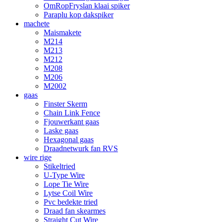
OmRopFryslan klaai spiker
Paraplu kop dakspiker
machete
Maismakete
M214
M213
M212
M208
M206
M2002
gaas
Finster Skerm
Chain Link Fence
Fjouwerkant gaas
Laske gaas
Hexagonal gaas
Draadnetwurk fan RVS
wire rige
Stikeltried
U-Type Wire
Lope Tie Wire
Lytse Coil Wire
Pvc bedekte tried
Draad fan skearmes
Straight Cut Wire