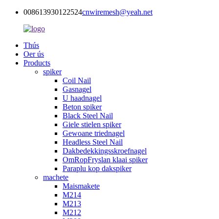
008613930122524
cnwiremesh@yeah.net
Thús
Oer ús
Products
spiker
Coil Nail
Gasnagel
U haadnagel
Beton spiker
Black Steel Nail
Giele stielen spiker
Gewoane triednagel
Headless Steel Nail
Dakbedekkingsskroefnagel
OmRopFryslan klaai spiker
Paraplu kop dakspiker
machete
Maismakete
M214
M213
M212