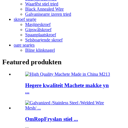
Waarfêst stiel tried
Black Annealed Wire
Galvanisearre izeren tried
skroef searje
Masjineskroef
Gipswâlskroef
Spaanplaatskroef
Selsboarjende skroef
oare searjes
Bline klinknagel
Featured produkten
Hegere kwaliteit Machete makke yn
...
OmRopFryslan stiel ...