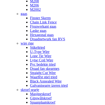
M208
M206
M2002
gaas
Finster Skerm
Chain Link Fence
Fjouwerkant gaas
Laske gaas
Hexagonal gaas
Draadnetwurk fan RVS
wire rige
Stikeltried
U-Type Wire
Lope Tie Wire
Lytse Coil Wire
Pvc bedekte tried
Draad fan skearmes
Straight Cut Wire
Waarfêst stiel tried
Black Annealed Wire
Galvanisearre izeren tried
skroef searje
Masjineskroef
Gipswâlskroef
Spaanplaatskroef