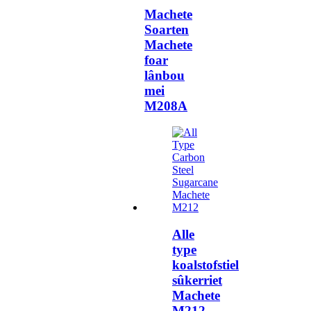
Machete
Soarten
Machete
foar
lânbou
mei
M208A
Alle
type
koalstofstiel
sûkerriet
Machete
M212