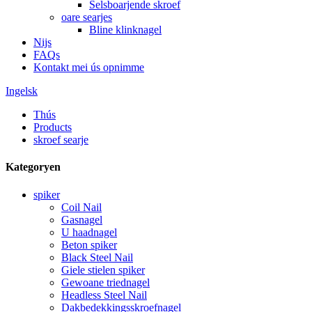
Selsboarjende skroef
oare searjes
Bline klinknagel
Nijs
FAQs
Kontakt mei ús opnimme
Ingelsk
Thús
Products
skroef searje
Kategoryen
spiker
Coil Nail
Gasnagel
U haadnagel
Beton spiker
Black Steel Nail
Giele stielen spiker
Gewoane triednagel
Headless Steel Nail
Dakbedekkingsskroefnagel