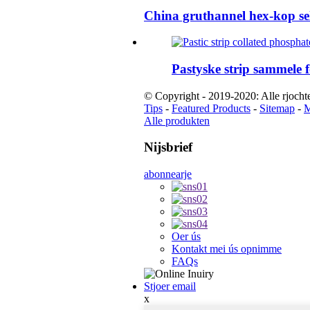
China gruthannel hex-kop sel
Pastyske strip sammele fo
© Copyright - 2019-2020: Alle rjocht
Tips
-
Featured Products
-
Sitemap
-
M
Alle produkten
Nijsbrief
abonnearje
Oer ús
Kontakt mei ús opnimme
FAQs
Stjoer email
x