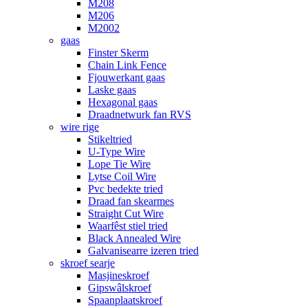
M208
M206
M2002
gaas
Finster Skerm
Chain Link Fence
Fjouwerkant gaas
Laske gaas
Hexagonal gaas
Draadnetwurk fan RVS
wire rige
Stikeltried
U-Type Wire
Lope Tie Wire
Lytse Coil Wire
Pvc bedekte tried
Draad fan skearmes
Straight Cut Wire
Waarfêst stiel tried
Black Annealed Wire
Galvanisearre izeren tried
skroef searje
Masjineskroef
Gipswâlskroef
Spaanplaatskroef