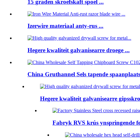
15 graden skroefskaft spoel ...
Izerwire materiaal anty-rus ...
Hegere kwaliteit galvanisearre droege ...
China Gruthannel Sels tapende spaanplaatsk
Hegere kwaliteit galvanisearre gipsskroe
Fabryk RVS krús ynspringende fer