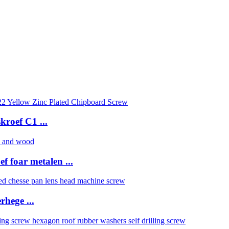
roef C1 ...
f foar metalen ...
hege ...