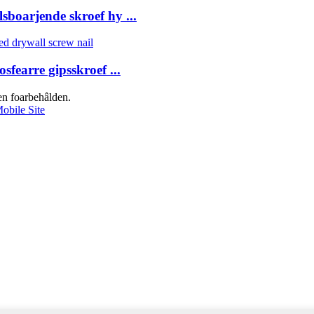
sboarjende skroef hy ...
sfearre gipsskroef ...
en foarbehâlden.
obile Site