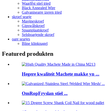
Waarfêst stiel tried
Black Annealed Wire
Galvanisearre izeren tried
skroef searje
Masjineskroef
Gipswâlskroef
Spaanplaatskroef
Selsboarjende skroef
oare searjes
Bline klinknagel
Featured produkten
Hegere kwaliteit Machete makke yn ...
OmRopFryslan stiel ...