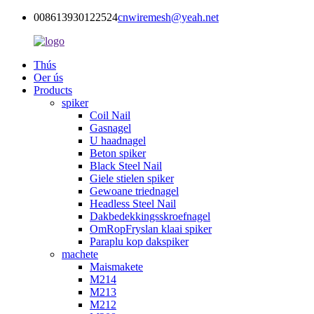
008613930122524
cnwiremesh@yeah.net
Thús
Oer ús
Products
spiker
Coil Nail
Gasnagel
U haadnagel
Beton spiker
Black Steel Nail
Giele stielen spiker
Gewoane triednagel
Headless Steel Nail
Dakbedekkingsskroefnagel
OmRopFryslan klaai spiker
Paraplu kop dakspiker
machete
Maismakete
M214
M213
M212