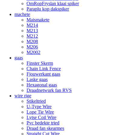
OmRopFryslan klaai spiker
Paraplu kop dakspiker
machete
Maismakete
M214
M213
M212
M208
M206
M2002
gaas
Finster Skerm
Chain Link Fence
Fjouwerkant gaas
Laske gaas
Hexagonal gaas
Draadnetwurk fan RVS
wire rige
Stikeltried
U-Type Wire
Lope Tie Wire
Lytse Coil Wire
Pvc bedekte tried
Draad fan skearmes
Straight Cut Wire