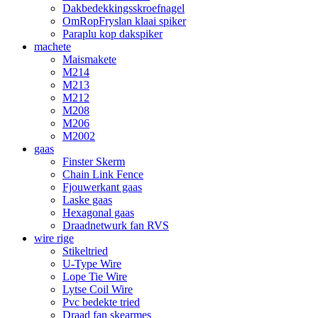
Dakbedekkingsskroefnagel
OmRopFryslan klaai spiker
Paraplu kop dakspiker
machete
Maismakete
M214
M213
M212
M208
M206
M2002
gaas
Finster Skerm
Chain Link Fence
Fjouwerkant gaas
Laske gaas
Hexagonal gaas
Draadnetwurk fan RVS
wire rige
Stikeltried
U-Type Wire
Lope Tie Wire
Lytse Coil Wire
Pvc bedekte tried
Draad fan skearmes