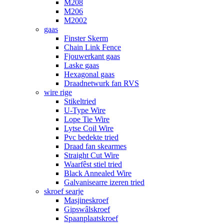
M208
M206
M2002
gaas
Finster Skerm
Chain Link Fence
Fjouwerkant gaas
Laske gaas
Hexagonal gaas
Draadnetwurk fan RVS
wire rige
Stikeltried
U-Type Wire
Lope Tie Wire
Lytse Coil Wire
Pvc bedekte tried
Draad fan skearmes
Straight Cut Wire
Waarfêst stiel tried
Black Annealed Wire
Galvanisearre izeren tried
skroef searje
Masjineskroef
Gipswâlskroef
Spaanplaatskroef