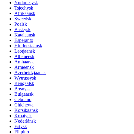
Yndonesysk
Tsjechysk
Afrikaansk
Sweedsk
Poalsk
Baskysk
Katalaansk
Esperanto
Hindoestaansk
Laotjaansk
Albaneesk
Amhaarsk
Armeensk
Azerbeidzjaansk
Wytrussysk
Bengaalsk
Bosnysk
Bulgaarsk
Cebuano
Chichewa
Korsikaansk
Kroatysk
Nederlânsk
Estysk
Filipino