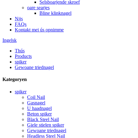
Selsboarjende skroef
oare searjes
Bline klinknagel
Nijs
FAQs
Kontakt mei ús opnimme
Ingelsk
Thús
Products
spiker
Gewoane triednagel
Kategoryen
spiker
Coil Nail
Gasnagel
U haadnagel
Beton spiker
Black Steel Nail
Giele stielen spiker
Gewoane triednagel
Headless Steel Nail