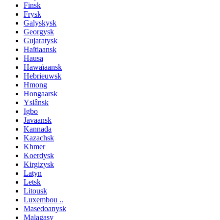
Finsk
Frysk
Galyskysk
Georgysk
Gujaratysk
Haïtiaansk
Hausa
Hawaïaansk
Hebrieuwsk
Hmong
Hongaarsk
Yslânsk
Igbo
Javaansk
Kannada
Kazachsk
Khmer
Koerdysk
Kirgizysk
Latyn
Letsk
Litousk
Luxembou ..
Masedoanysk
Malagasy