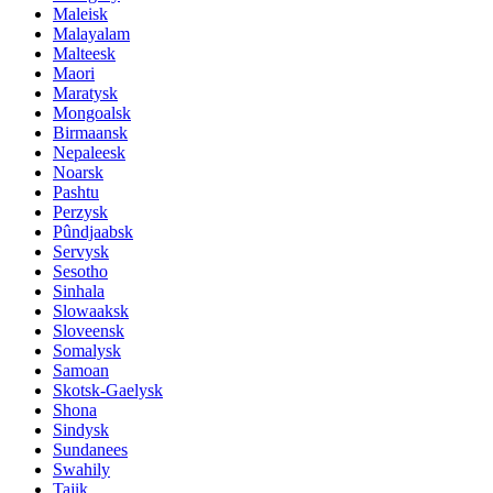
Maleisk
Malayalam
Malteesk
Maori
Maratysk
Mongoalsk
Birmaansk
Nepaleesk
Noarsk
Pashtu
Perzysk
Pûndjaabsk
Servysk
Sesotho
Sinhala
Slowaaksk
Sloveensk
Somalysk
Samoan
Skotsk-Gaelysk
Shona
Sindysk
Sundanees
Swahily
Tajik