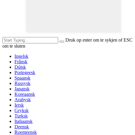
Druk op enter om te sykjen of ESC
om te sluten
Ingelsk
Frânsk
Dútsk
Portegeesk
Spaansk
Russysk
Japansk
Koreaansk
Arabysk
Iersk
Gryksk
Turksk
Italiaansk
Deensk
Roemeensk