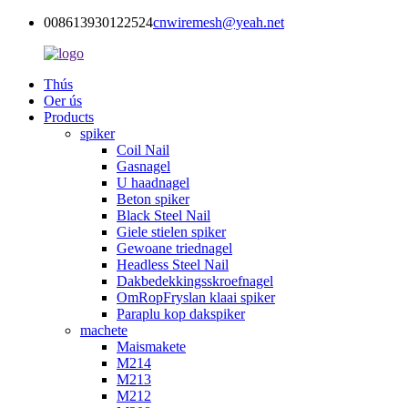
008613930122524
cnwiremesh@yeah.net
Thús
Oer ús
Products
spiker
Coil Nail
Gasnagel
U haadnagel
Beton spiker
Black Steel Nail
Giele stielen spiker
Gewoane triednagel
Headless Steel Nail
Dakbedekkingsskroefnagel
OmRopFryslan klaai spiker
Paraplu kop dakspiker
machete
Maismakete
M214
M213
M212