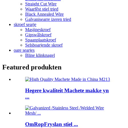
Straight Cut Wire
Waarfêst stiel tried
Black Annealed Wire
Galvanisearre izeren tried
skroef searje
Masjineskroef
Gipswâlskroef
Spaanplaatskroef
Selsboarjende skroef
oare searjes
Bline klinknagel
Featured produkten
Hegere kwaliteit Machete makke yn
...
OmRopFryslan stiel ...