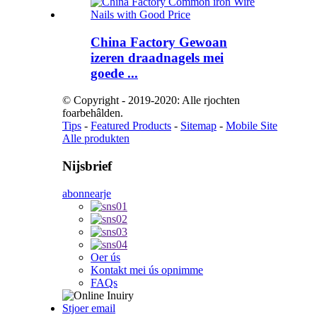
China Factory Gewoan
izeren draadnagels mei
goede ...
© Copyright - 2019-2020: Alle rjochten
foarbehâlden.
Tips
-
Featured Products
-
Sitemap
-
Mobile Site
Alle produkten
Nijsbrief
abonnearje
Oer ús
Kontakt mei ús opnimme
FAQs
Stjoer email