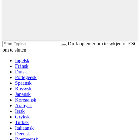
Druk op enter om te sykjen of ESC
om te sluten
Ingelsk
Frânsk
Dútsk
Portegeesk
Spaansk
Russysk
Japansk
Koreaansk
Arabysk
Iersk
Gryksk
Turksk
Italiaansk
Deensk
Roemeensk