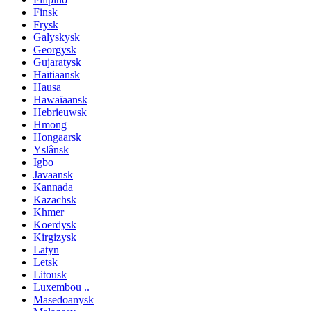
Finsk
Frysk
Galyskysk
Georgysk
Gujaratysk
Haïtiaansk
Hausa
Hawaïaansk
Hebrieuwsk
Hmong
Hongaarsk
Yslânsk
Igbo
Javaansk
Kannada
Kazachsk
Khmer
Koerdysk
Kirgizysk
Latyn
Letsk
Litousk
Luxembou ..
Masedoanysk