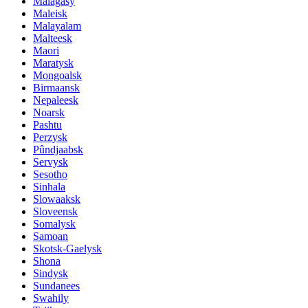
Malagasy
Maleisk
Malayalam
Malteesk
Maori
Maratysk
Mongoalsk
Birmaansk
Nepaleesk
Noarsk
Pashtu
Perzysk
Pûndjaabsk
Servysk
Sesotho
Sinhala
Slowaaksk
Sloveensk
Somalysk
Samoan
Skotsk-Gaelysk
Shona
Sindysk
Sundanees
Swahily