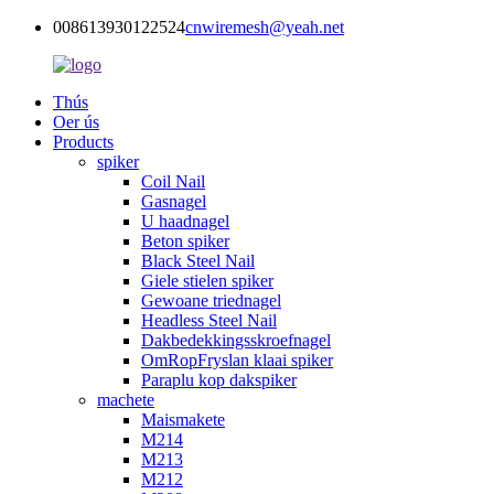
008613930122524
cnwiremesh@yeah.net
Thús
Oer ús
Products
spiker
Coil Nail
Gasnagel
U haadnagel
Beton spiker
Black Steel Nail
Giele stielen spiker
Gewoane triednagel
Headless Steel Nail
Dakbedekkingsskroefnagel
OmRopFryslan klaai spiker
Paraplu kop dakspiker
machete
Maismakete
M214
M213
M212