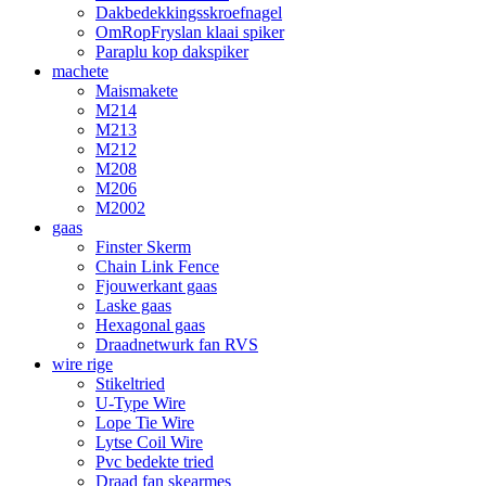
Dakbedekkingsskroefnagel
OmRopFryslan klaai spiker
Paraplu kop dakspiker
machete
Maismakete
M214
M213
M212
M208
M206
M2002
gaas
Finster Skerm
Chain Link Fence
Fjouwerkant gaas
Laske gaas
Hexagonal gaas
Draadnetwurk fan RVS
wire rige
Stikeltried
U-Type Wire
Lope Tie Wire
Lytse Coil Wire
Pvc bedekte tried
Draad fan skearmes