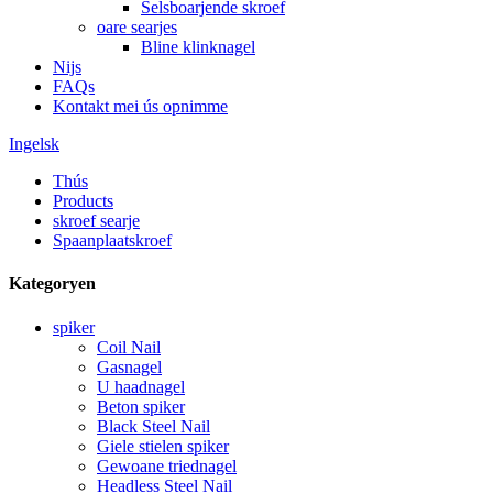
Selsboarjende skroef
oare searjes
Bline klinknagel
Nijs
FAQs
Kontakt mei ús opnimme
Ingelsk
Thús
Products
skroef searje
Spaanplaatskroef
Kategoryen
spiker
Coil Nail
Gasnagel
U haadnagel
Beton spiker
Black Steel Nail
Giele stielen spiker
Gewoane triednagel
Headless Steel Nail