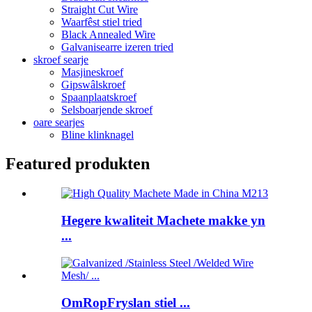
Straight Cut Wire
Waarfêst stiel tried
Black Annealed Wire
Galvanisearre izeren tried
skroef searje
Masjineskroef
Gipswâlskroef
Spaanplaatskroef
Selsboarjende skroef
oare searjes
Bline klinknagel
Featured produkten
Hegere kwaliteit Machete makke yn
...
OmRopFryslan stiel ...