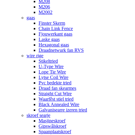
M208
M206
M2002
gaas
Finster Skerm
Chain Link Fence
Fjouwerkant gaas
Laske gaas
Hexagonal gaas
Draadnetwurk fan RVS
wire rige
Stikeltried
U-Type Wire
Lope Tie Wire
Lytse Coil Wire
Pvc bedekte tried
Draad fan skearmes
Straight Cut Wire
Waarfêst stiel tried
Black Annealed Wire
Galvanisearre izeren tried
skroef searje
Masjineskroef
Gipswâlskroef
Spaanplaatskroef