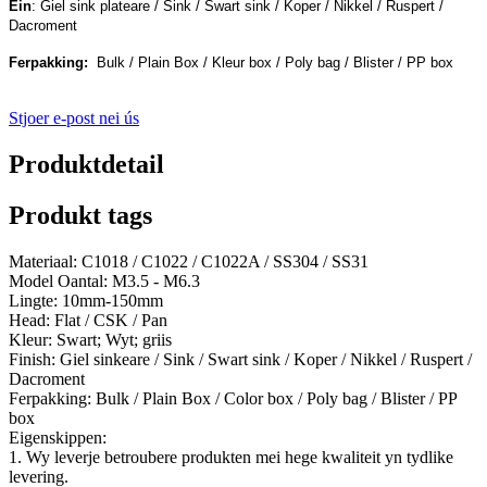
Ein
: Giel sink plateare / Sink / Swart sink / Koper / Nikkel / Ruspert /
Dacroment
Ferpakking:
Bulk / Plain Box / Kleur box / Poly bag / Blister / PP box
Stjoer e-post nei ús
Produktdetail
Produkt tags
Materiaal: C1018 / C1022 / C1022A / SS304 / SS31
Model Oantal: M3.5 - M6.3
Lingte: 10mm-150mm
Head: Flat / CSK / Pan
Kleur: Swart; Wyt; griis
Finish: Giel sinkeare / Sink / Swart sink / Koper / Nikkel / Ruspert /
Dacroment
Ferpakking: Bulk / Plain Box / Color box / Poly bag / Blister / PP
box
Eigenskippen:
1. Wy leverje betroubere produkten mei hege kwaliteit yn tydlike
levering.