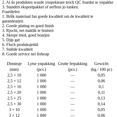
2. Al ús produkten wurde ynspekteare troch QC foardat se ynpakke
3. Standert eksportpakket of neffens jo easken.
Foardielen
1. Brûk materiaal fan goede kwaliteit om de kwaliteit te
garandearjen
2. Goede plating en goed finish
3. Rjocht, net maklik te brutsen
4. Skerpe tried, goed boarjen
5. Djip gat
6. Fluch produksjetiid
7. Stabile kwaliteit
8. Goede service nei ferkeap
Diminsje
Lytse ynpakking
Grutte ferpakking
Gewicht
(mm)
(pcs.)
(pcs.)
(kg / 100 pc)
2,5 × 10
1 000
—
0,05
2,5 × 12
1 000
—
0,06
2,5 × 16
1 000
—
0,1
2,5 × 20
1 000
—
0,11
2,5 × 25
1 000
—
0,13
2,5 × 30
1 000
—
0,14
3 × 10
1 000
—
0,05
3 × 12
1 000
—
0,06