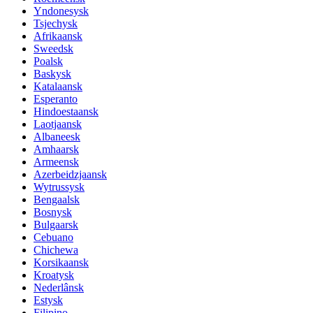
Yndonesysk
Tsjechysk
Afrikaansk
Sweedsk
Poalsk
Baskysk
Katalaansk
Esperanto
Hindoestaansk
Laotjaansk
Albaneesk
Amhaarsk
Armeensk
Azerbeidzjaansk
Wytrussysk
Bengaalsk
Bosnysk
Bulgaarsk
Cebuano
Chichewa
Korsikaansk
Kroatysk
Nederlânsk
Estysk
Filipino