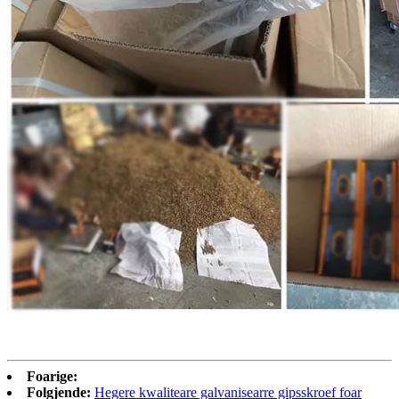
Foarige:
Folgjende:
Hegere kwaliteare galvanisearre gipsskroef foar