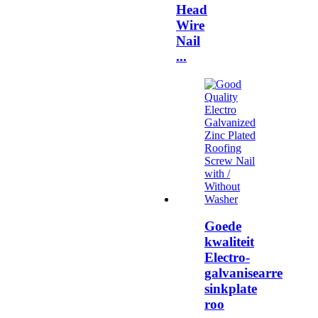
Head
Wire
Nail
...
Goede
kwaliteit
Electro-
galvanisearre
sinkplate
roo