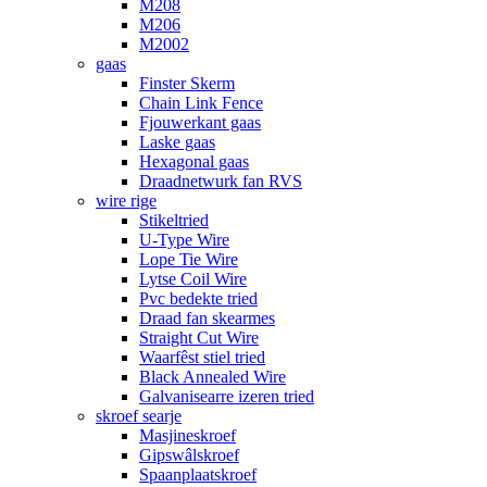
M208
M206
M2002
gaas
Finster Skerm
Chain Link Fence
Fjouwerkant gaas
Laske gaas
Hexagonal gaas
Draadnetwurk fan RVS
wire rige
Stikeltried
U-Type Wire
Lope Tie Wire
Lytse Coil Wire
Pvc bedekte tried
Draad fan skearmes
Straight Cut Wire
Waarfêst stiel tried
Black Annealed Wire
Galvanisearre izeren tried
skroef searje
Masjineskroef
Gipswâlskroef
Spaanplaatskroef