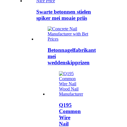
Swarte betonnen stielen
spiker mei moaie priis
Betonnagelfabrikant
mei
weddenskipprizen
Q195
Common
Wire
Nail