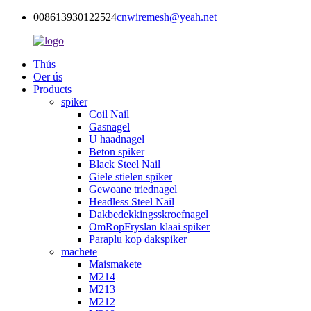
008613930122524
cnwiremesh@yeah.net
Thús
Oer ús
Products
spiker
Coil Nail
Gasnagel
U haadnagel
Beton spiker
Black Steel Nail
Giele stielen spiker
Gewoane triednagel
Headless Steel Nail
Dakbedekkingsskroefnagel
OmRopFryslan klaai spiker
Paraplu kop dakspiker
machete
Maismakete
M214
M213
M212