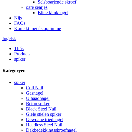
Selsboarjende skroef
oare searjes
Bline klinknagel
Nijs
FAQs
Kontakt mei ús opnimme
Ingelsk
Thús
Products
spiker
Kategoryen
spiker
Coil Nail
Gasnagel
U haadnagel
Beton spiker
Black Steel Nail
Giele stielen spiker
Gewoane triednagel
Headless Steel Nail
Dakbedekkingsskroefnagel