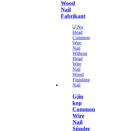
Wood
Nail
Fabrikant
Gjin
kop
Common
Wire
Nail
Sûnder