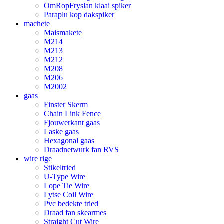
OmRopFryslan klaai spiker
Paraplu kop dakspiker
machete
Maismakete
M214
M213
M212
M208
M206
M2002
gaas
Finster Skerm
Chain Link Fence
Fjouwerkant gaas
Laske gaas
Hexagonal gaas
Draadnetwurk fan RVS
wire rige
Stikeltried
U-Type Wire
Lope Tie Wire
Lytse Coil Wire
Pvc bedekte tried
Draad fan skearmes
Straight Cut Wire