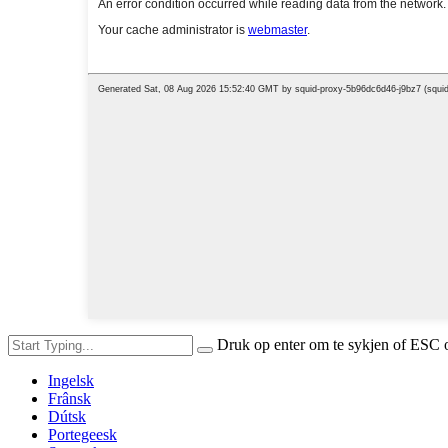
Druk op enter om te sykjen of ESC o
Ingelsk
Frânsk
Dútsk
Portegeesk