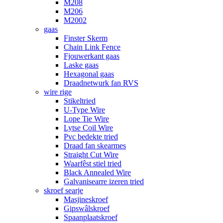
M208
M206
M2002
gaas
Finster Skerm
Chain Link Fence
Fjouwerkant gaas
Laske gaas
Hexagonal gaas
Draadnetwurk fan RVS
wire rige
Stikeltried
U-Type Wire
Lope Tie Wire
Lytse Coil Wire
Pvc bedekte tried
Draad fan skearmes
Straight Cut Wire
Waarfêst stiel tried
Black Annealed Wire
Galvanisearre izeren tried
skroef searje
Masjineskroef
Gipswâlskroef
Spaanplaatskroef