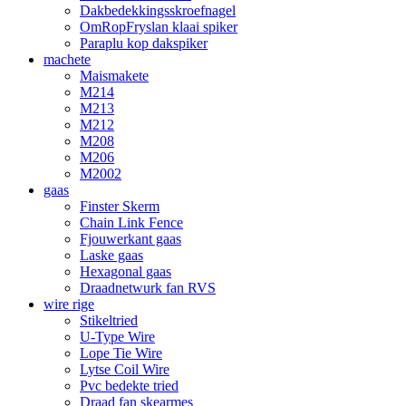
Dakbedekkingsskroefnagel
OmRopFryslan klaai spiker
Paraplu kop dakspiker
machete
Maismakete
M214
M213
M212
M208
M206
M2002
gaas
Finster Skerm
Chain Link Fence
Fjouwerkant gaas
Laske gaas
Hexagonal gaas
Draadnetwurk fan RVS
wire rige
Stikeltried
U-Type Wire
Lope Tie Wire
Lytse Coil Wire
Pvc bedekte tried
Draad fan skearmes