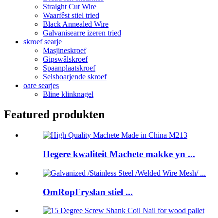
Straight Cut Wire
Waarfêst stiel tried
Black Annealed Wire
Galvanisearre izeren tried
skroef searje
Masjineskroef
Gipswâlskroef
Spaanplaatskroef
Selsboarjende skroef
oare searjes
Bline klinknagel
Featured produkten
Hegere kwaliteit Machete makke yn ...
OmRopFryslan stiel ...