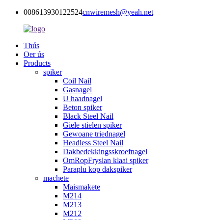
008613930122524
cnwiremesh@yeah.net
Thús
Oer ús
Products
spiker
Coil Nail
Gasnagel
U haadnagel
Beton spiker
Black Steel Nail
Giele stielen spiker
Gewoane triednagel
Headless Steel Nail
Dakbedekkingsskroefnagel
OmRopFryslan klaai spiker
Paraplu kop dakspiker
machete
Maismakete
M214
M213
M212