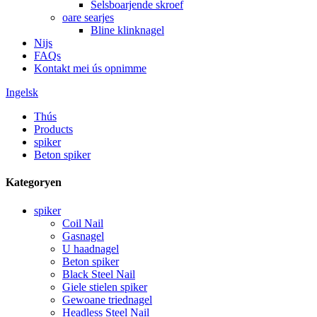
Selsboarjende skroef
oare searjes
Bline klinknagel
Nijs
FAQs
Kontakt mei ús opnimme
Ingelsk
Thús
Products
spiker
Beton spiker
Kategoryen
spiker
Coil Nail
Gasnagel
U haadnagel
Beton spiker
Black Steel Nail
Giele stielen spiker
Gewoane triednagel
Headless Steel Nail