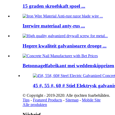
15 graden skroefskaft spoel ...
Izerwire materiaal anty-rus ...
Hegere kwaliteit galvanisearre droege ...
Betonnagelfabrikant mei weddenskipprizen
45 #, 55 #, 60 # Stiel Elektrysk galvanis
© Copyright - 2019-2020: Alle rjochten foarbehâlden.
Tips
-
Featured Products
-
Sitemap
-
Mobile Site
Alle produkten
Nijsbrief