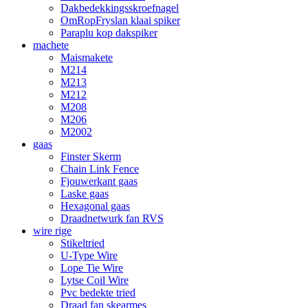
Dakbedekkingsskroefnagel
OmRopFryslan klaai spiker
Paraplu kop dakspiker
machete
Maismakete
M214
M213
M212
M208
M206
M2002
gaas
Finster Skerm
Chain Link Fence
Fjouwerkant gaas
Laske gaas
Hexagonal gaas
Draadnetwurk fan RVS
wire rige
Stikeltried
U-Type Wire
Lope Tie Wire
Lytse Coil Wire
Pvc bedekte tried
Draad fan skearmes