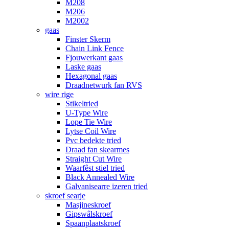
M208
M206
M2002
gaas
Finster Skerm
Chain Link Fence
Fjouwerkant gaas
Laske gaas
Hexagonal gaas
Draadnetwurk fan RVS
wire rige
Stikeltried
U-Type Wire
Lope Tie Wire
Lytse Coil Wire
Pvc bedekte tried
Draad fan skearmes
Straight Cut Wire
Waarfêst stiel tried
Black Annealed Wire
Galvanisearre izeren tried
skroef searje
Masjineskroef
Gipswâlskroef
Spaanplaatskroef