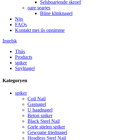
Selsboarjende skroef
oare searjes
Bline klinknagel
Nijs
FAQs
Kontakt mei ús opnimme
Ingelsk
Thús
Products
spiker
Spylnagel
Kategoryen
spiker
Coil Nail
Gasnagel
U haadnagel
Beton spiker
Black Steel Nail
Giele stielen spiker
Gewoane triednagel
Headless Steel Nail