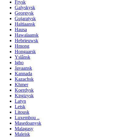
Frysk
Galyskysk
Georgysk
Gujaratysk
Haïtiaansk
Hausa
Hawaïaansk
Hebrieuwsk
Hmong
Hongaarsk
Yslânsk
Igbo
Javaansk
Kannada
Kazachsk
Khmer
Koerdysk
Kirgizysk
Latyn
Letsk
Litousk
Luxembou ..
Masedoanysk
Malagasy
Maleisk