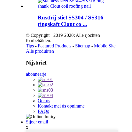
Rustfrij stiel SS304 / SS316
ringskaft Clout co ...
© Copyright - 2019-2020: Alle rjochten
foarbehâlden.
Tips
-
Featured Products
-
Sitemap
-
Mobile Site
Alle produkten
Nijsbrief
abonnearje
Oer ús
Kontakt mei ús opnimme
FAQs
Stjoer email
x