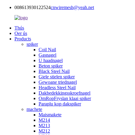
008613930122524
cnwiremesh@yeah.net
Thús
Oer ús
Products
spiker
Coil Nail
Gasnagel
U haadnagel
Beton spiker
Black Steel Nail
Giele stielen spiker
Gewoane triednagel
Headless Steel Nail
Dakbedekkingsskroefnagel
OmRopFryslan klaai spiker
Paraplu kop dakspiker
machete
Maismakete
M214
M213
M212