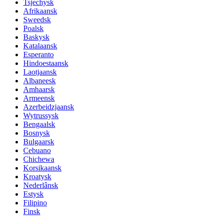
Tsjechysk
Afrikaansk
Sweedsk
Poalsk
Baskysk
Katalaansk
Esperanto
Hindoestaansk
Laotjaansk
Albaneesk
Amhaarsk
Armeensk
Azerbeidzjaansk
Wytrussysk
Bengaalsk
Bosnysk
Bulgaarsk
Cebuano
Chichewa
Korsikaansk
Kroatysk
Nederlânsk
Estysk
Filipino
Finsk