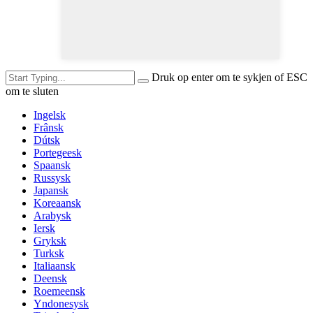
Druk op enter om te sykjen of ESC
om te sluten
Ingelsk
Frânsk
Dútsk
Portegeesk
Spaansk
Russysk
Japansk
Koreaansk
Arabysk
Iersk
Gryksk
Turksk
Italiaansk
Deensk
Roemeensk
Yndonesysk