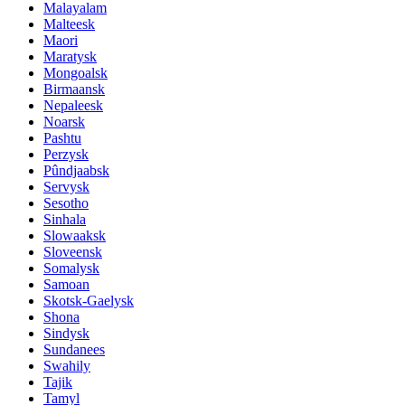
Malayalam
Malteesk
Maori
Maratysk
Mongoalsk
Birmaansk
Nepaleesk
Noarsk
Pashtu
Perzysk
Pûndjaabsk
Servysk
Sesotho
Sinhala
Slowaaksk
Sloveensk
Somalysk
Samoan
Skotsk-Gaelysk
Shona
Sindysk
Sundanees
Swahily
Tajik
Tamyl