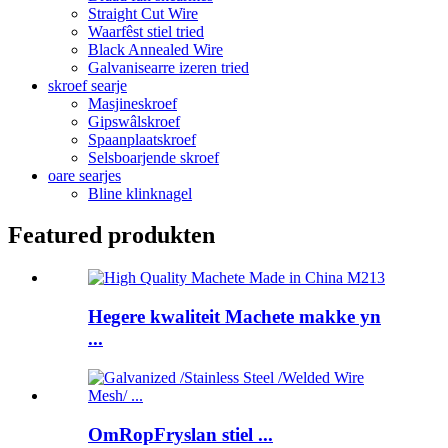
Straight Cut Wire
Waarfêst stiel tried
Black Annealed Wire
Galvanisearre izeren tried
skroef searje
Masjineskroef
Gipswâlskroef
Spaanplaatskroef
Selsboarjende skroef
oare searjes
Bline klinknagel
Featured produkten
Hegere kwaliteit Machete makke yn
...
OmRopFryslan stiel ...