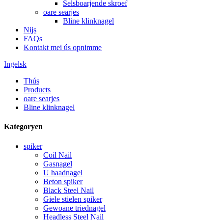
Selsboarjende skroef
oare searjes
Bline klinknagel
Nijs
FAQs
Kontakt mei ús opnimme
Ingelsk
Thús
Products
oare searjes
Bline klinknagel
Kategoryen
spiker
Coil Nail
Gasnagel
U haadnagel
Beton spiker
Black Steel Nail
Giele stielen spiker
Gewoane triednagel
Headless Steel Nail