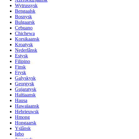
Wytrussysk
Bengaalsk
Bosnysk
Bulgaarsk
Cebuano
Chichewa
Korsikaansk
Kroatysk
Nederlânsk
Estysk
Filipino
Finsk
Frysk
Galyskysk
Georgysk
Gujaratysk
Haïtiaansk
Hausa
Hawaïaansk
Hebrieuwsk
Hmong
Hongaarsk
Yslânsk
Igbo