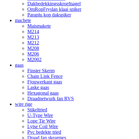
Dakbedekkingsskroefnagel
OmRopFryslan klaai spiker
Paraplu kop dakspiker
machete
Maismakete
M214
M213
M212
M208
M206
M2002
gaas
Finster Skerm
Chain Link Fence
Fjouwerkant gaas
Laske gaas
Hexagonal gaas
Draadnetwurk fan RVS
wire rige
Stikeltried
U-Type Wire
Lope Tie Wire
Lytse Coil Wire
Pvc bedekte tried
Draad fan skearmes