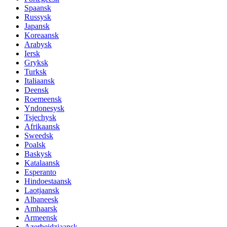
Spaansk
Russysk
Japansk
Koreaansk
Arabysk
Iersk
Gryksk
Turksk
Italiaansk
Deensk
Roemeensk
Yndonesysk
Tsjechysk
Afrikaansk
Sweedsk
Poalsk
Baskysk
Katalaansk
Esperanto
Hindoestaansk
Laotjaansk
Albaneesk
Amhaarsk
Armeensk
Azerbeidzjaansk