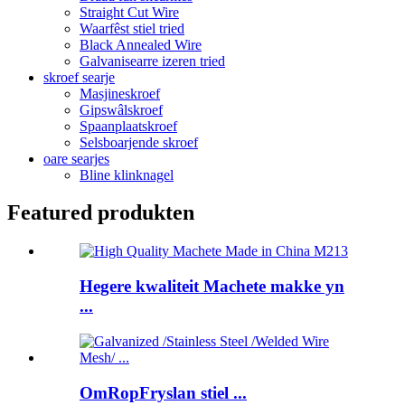
Straight Cut Wire
Waarfêst stiel tried
Black Annealed Wire
Galvanisearre izeren tried
skroef searje
Masjineskroef
Gipswâlskroef
Spaanplaatskroef
Selsboarjende skroef
oare searjes
Bline klinknagel
Featured produkten
Hegere kwaliteit Machete makke yn
...
OmRopFryslan stiel ...