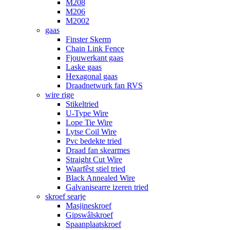
M208
M206
M2002
gaas
Finster Skerm
Chain Link Fence
Fjouwerkant gaas
Laske gaas
Hexagonal gaas
Draadnetwurk fan RVS
wire rige
Stikeltried
U-Type Wire
Lope Tie Wire
Lytse Coil Wire
Pvc bedekte tried
Draad fan skearmes
Straight Cut Wire
Waarfêst stiel tried
Black Annealed Wire
Galvanisearre izeren tried
skroef searje
Masjineskroef
Gipswâlskroef
Spaanplaatskroef