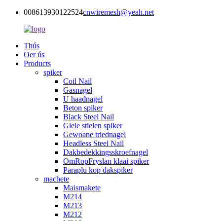
008613930122524
cnwiremesh@yeah.net
Thús
Oer ús
Products
spiker
Coil Nail
Gasnagel
U haadnagel
Beton spiker
Black Steel Nail
Giele stielen spiker
Gewoane triednagel
Headless Steel Nail
Dakbedekkingsskroefnagel
OmRopFryslan klaai spiker
Paraplu kop dakspiker
machete
Maismakete
M214
M213
M212