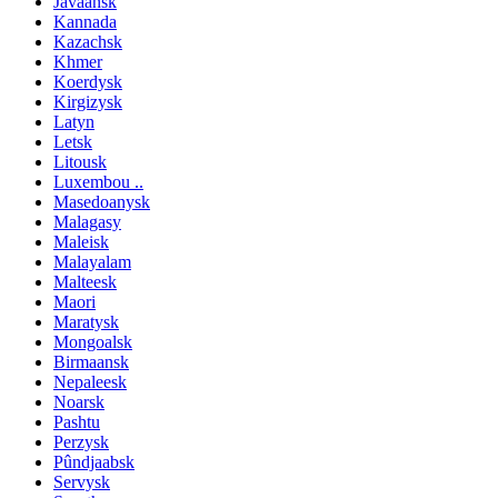
Javaansk
Kannada
Kazachsk
Khmer
Koerdysk
Kirgizysk
Latyn
Letsk
Litousk
Luxembou ..
Masedoanysk
Malagasy
Maleisk
Malayalam
Malteesk
Maori
Maratysk
Mongoalsk
Birmaansk
Nepaleesk
Noarsk
Pashtu
Perzysk
Pûndjaabsk
Servysk