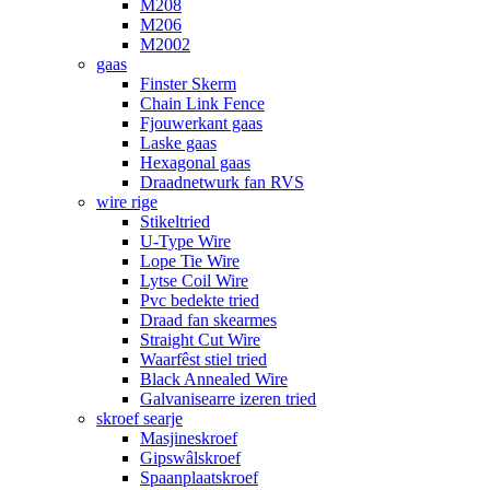
M208
M206
M2002
gaas
Finster Skerm
Chain Link Fence
Fjouwerkant gaas
Laske gaas
Hexagonal gaas
Draadnetwurk fan RVS
wire rige
Stikeltried
U-Type Wire
Lope Tie Wire
Lytse Coil Wire
Pvc bedekte tried
Draad fan skearmes
Straight Cut Wire
Waarfêst stiel tried
Black Annealed Wire
Galvanisearre izeren tried
skroef searje
Masjineskroef
Gipswâlskroef
Spaanplaatskroef