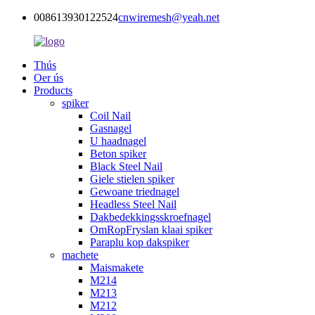
008613930122524
cnwiremesh@yeah.net
Thús
Oer ús
Products
spiker
Coil Nail
Gasnagel
U haadnagel
Beton spiker
Black Steel Nail
Giele stielen spiker
Gewoane triednagel
Headless Steel Nail
Dakbedekkingsskroefnagel
OmRopFryslan klaai spiker
Paraplu kop dakspiker
machete
Maismakete
M214
M213
M212