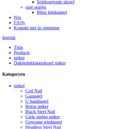
Selsboarjende skroef
oare searjes
Bline klinknagel
Nijs
FAQs
Kontakt mei ús opnimme
Ingelsk
Thús
Products
spiker
Dakbedekkingsskroef spiker
Kategoryen
spiker
Coil Nail
Gasnagel
U haadnagel
Beton spiker
Black Steel Nail
Giele stielen spiker
Gewoane triednagel
Headless Steel Nail