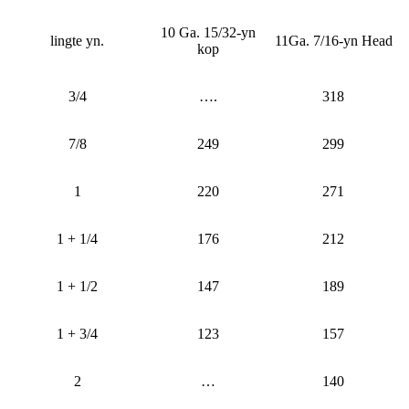
10 Ga. 15/32-yn
lingte yn.
11Ga. 7/16-yn Head
kop
3/4
….
318
7/8
249
299
1
220
271
1 + 1/4
176
212
1 + 1/2
147
189
1 + 3/4
123
157
2
…
140