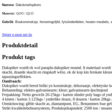
Namme
: Dakskroefspikers
Materia
l: Q195 / Q235
Gebrûk
: Boukonstruksje, fersieringsfjild, fytsûnderdielen, houten meubels
Stjoer e-post nei ús
Produktdetail
Produkt tags
Dakspiker wurdt ek wol paraplu-dakspiker neamd. It materiaal wurdt br
skacht, draaide skacht en ringskaft wêze, ek de kop kin ferskate kleur
tapassingseffekten.
Oanfraach:
Dakspiker wurdt breed brûkt yn konstruksje, dekoraasje, elektryske k
Behanneling: elektro-galvanisearre; kleur; galvanisearre-ljochtsjend
Ferpakking: Netto gewicht 20-25kgs / karton sûnder poly bags of ynde
4 kisten / karton 3.125kgs / ynderlike doaze, 8 doazen / karton 20kg
Omskriuwing: glêde skacht as, diamantpunt, EG, Benammen foar ge
Strikt kwaliteitsbehearsysteem, Produksjekapasiteit: 2500 ton / moann