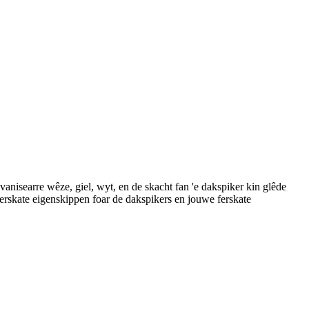
anisearre wêze, giel, wyt, en de skacht fan 'e dakspiker kin glêde
 ferskate eigenskippen foar de dakspikers en jouwe ferskate