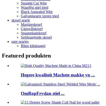
Straight Cut Wire
Waarfêst stiel tried
Black Annealed Wire
Galvanisearre izeren tried
skroef searje
Masjineskroef
Gipswâlskroef
Spaanplaatskroef
Selsboarjende skroef
oare searjes
Bline klinknagel
Featured produkten
Hegere kwaliteit Machete makke yn ...
OmRopFryslan stiel ...