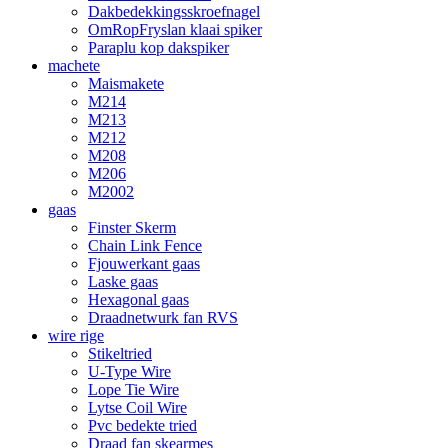
Dakbedekkingsskroefnagel
OmRopFryslan klaai spiker
Paraplu kop dakspiker
machete
Maismakete
M214
M213
M212
M208
M206
M2002
gaas
Finster Skerm
Chain Link Fence
Fjouwerkant gaas
Laske gaas
Hexagonal gaas
Draadnetwurk fan RVS
wire rige
Stikeltried
U-Type Wire
Lope Tie Wire
Lytse Coil Wire
Pvc bedekte tried
Draad fan skearmes