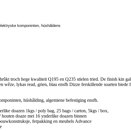
, elektryske komponinten, húshâldens
ûkt troch hege kwaliteit Q195 en Q235 stielen tried. De finish kin galv
en wêze, lykas read, grien, blau ensfh Dizze ferskillende soarten biede
omponinten, húshâlding, algemiene befestiging ensfh.
rlike doazen 1kgs / poly bag, 25 bags / carton, 5kgs / box,
s / houten doaze mei 16 ynderlike doazen binnen
bouwkonstruksje, ferpakking en meubels Advance
e