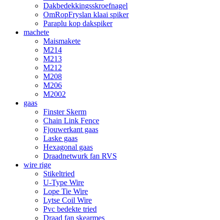
Dakbedekkingsskroefnagel
OmRopFryslan klaai spiker
Paraplu kop dakspiker
machete
Maismakete
M214
M213
M212
M208
M206
M2002
gaas
Finster Skerm
Chain Link Fence
Fjouwerkant gaas
Laske gaas
Hexagonal gaas
Draadnetwurk fan RVS
wire rige
Stikeltried
U-Type Wire
Lope Tie Wire
Lytse Coil Wire
Pvc bedekte tried
Draad fan skearmes