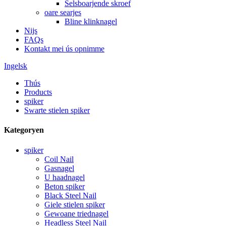
Selsboarjende skroef
oare searjes
Bline klinknagel
Nijs
FAQs
Kontakt mei ús opnimme
Ingelsk
Thús
Products
spiker
Swarte stielen spiker
Kategoryen
spiker
Coil Nail
Gasnagel
U haadnagel
Beton spiker
Black Steel Nail
Giele stielen spiker
Gewoane triednagel
Headless Steel Nail