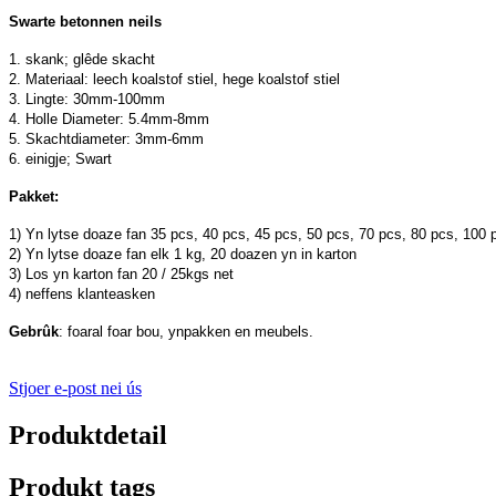
Swarte betonnen neils
1. skank; glêde skacht
2. Materiaal: leech koalstof stiel, hege koalstof stiel
3. Lingte: 30mm-100mm
4. Holle Diameter: 5.4mm-8mm
5. Skachtdiameter: 3mm-6mm
6. einigje; Swart
Pakket:
1) Yn lytse doaze fan 35 pcs, 40 pcs, 45 pcs, 50 pcs, 70 pcs, 80 pcs, 100
2) Yn lytse doaze fan elk 1 kg, 20 doazen yn in karton
3) Los yn karton fan 20 / 25kgs net
4) neffens klanteasken
Gebrûk
: foaral foar bou, ynpakken en meubels.
Stjoer e-post nei ús
Produktdetail
Produkt tags