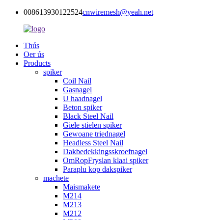
008613930122524
cnwiremesh@yeah.net
Thús
Oer ús
Products
spiker
Coil Nail
Gasnagel
U haadnagel
Beton spiker
Black Steel Nail
Giele stielen spiker
Gewoane triednagel
Headless Steel Nail
Dakbedekkingsskroefnagel
OmRopFryslan klaai spiker
Paraplu kop dakspiker
machete
Maismakete
M214
M213
M212