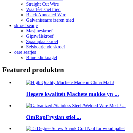
Straight Cut Wire
Waarfêst stiel tried
Black Annealed Wire
Galvanisearre izeren tried
skroef searje
Masjineskroef
Gipswâlskroef
Spaanplaatskroef
Selsboarjende skroef
oare searjes
Bline klinknagel
Featured produkten
Hegere kwaliteit Machete makke yn ...
OmRopFryslan stiel ...