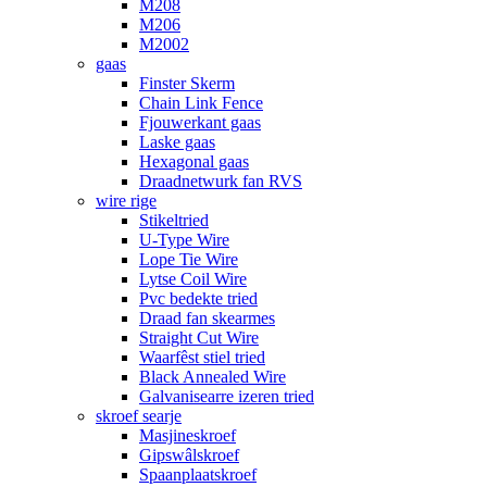
M208
M206
M2002
gaas
Finster Skerm
Chain Link Fence
Fjouwerkant gaas
Laske gaas
Hexagonal gaas
Draadnetwurk fan RVS
wire rige
Stikeltried
U-Type Wire
Lope Tie Wire
Lytse Coil Wire
Pvc bedekte tried
Draad fan skearmes
Straight Cut Wire
Waarfêst stiel tried
Black Annealed Wire
Galvanisearre izeren tried
skroef searje
Masjineskroef
Gipswâlskroef
Spaanplaatskroef