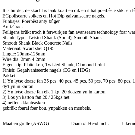
It is hurder, de skacht is faak koart en dik en it hat poerbêste stik- e
EGpolisearre spikers en Hot Dip galvanisearre nagels.
Funksjes: Poerbêst anty-bûgen
Anti-Crack
Feiligens brûkt troch it ferwurkjen fan avansearre technology foar w
Shank Type: Twisted Shank (Sprial), Smooth Shank
Smooth Shank Black Concrete Nails
Materiaal: Swart stiel Q195
Lingte: 20mm-125mm
Wire dia: 2mm-4.2mm
Eigenskip: Platte kop, Twisted Shank, Diamond Point
Finish: Gegalvaniseerde nagels (EG en HDG)
Pakket:
1) Yn lytse doaze fan 35 pcs, 40 pcs, 45 pcs, 50 pcs, 70 pcs, 80 pcs,
dy't yn in karton
2) Yn lytse doaze fan elk 1 kg, 20 doazen yn in karton
3) Los yn karton fan 20 / 25kgs net
4) neffens klanteasken
gebrûk: foaral foar bou, ynpakken en meubels.
Maat en grutte (ASWG)
Diam of Head inch.
Likernôch 