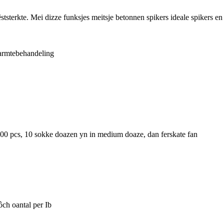
n fêststerkte. Mei dizze funksjes meitsje betonnen spikers ideale spikers 
aarmtebehandeling
 100 pcs, 10 sokke doazen yn in medium doaze, dan ferskate fan
oantal per Ib