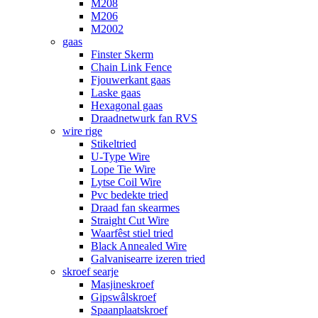
M208
M206
M2002
gaas
Finster Skerm
Chain Link Fence
Fjouwerkant gaas
Laske gaas
Hexagonal gaas
Draadnetwurk fan RVS
wire rige
Stikeltried
U-Type Wire
Lope Tie Wire
Lytse Coil Wire
Pvc bedekte tried
Draad fan skearmes
Straight Cut Wire
Waarfêst stiel tried
Black Annealed Wire
Galvanisearre izeren tried
skroef searje
Masjineskroef
Gipswâlskroef
Spaanplaatskroef