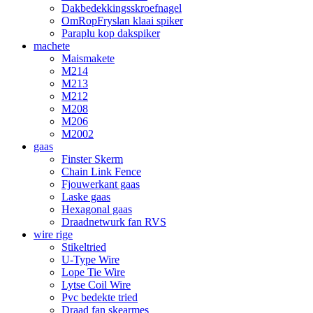
Dakbedekkingsskroefnagel
OmRopFryslan klaai spiker
Paraplu kop dakspiker
machete
Maismakete
M214
M213
M212
M208
M206
M2002
gaas
Finster Skerm
Chain Link Fence
Fjouwerkant gaas
Laske gaas
Hexagonal gaas
Draadnetwurk fan RVS
wire rige
Stikeltried
U-Type Wire
Lope Tie Wire
Lytse Coil Wire
Pvc bedekte tried
Draad fan skearmes