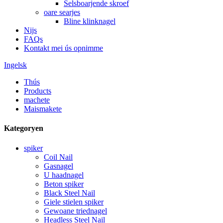
Selsboarjende skroef
oare searjes
Bline klinknagel
Nijs
FAQs
Kontakt mei ús opnimme
Ingelsk
Thús
Products
machete
Maismakete
Kategoryen
spiker
Coil Nail
Gasnagel
U haadnagel
Beton spiker
Black Steel Nail
Giele stielen spiker
Gewoane triednagel
Headless Steel Nail