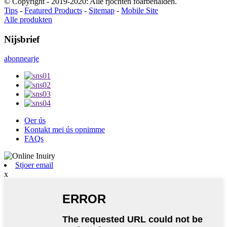
© Copyright - 2019-2020: Alle rjochten foarbehâlden.
Tips
-
Featured Products
-
Sitemap
-
Mobile Site
Alle produkten
Nijsbrief
abonnearje
Oer ús
Kontakt mei ús opnimme
FAQs
Stjoer email
x