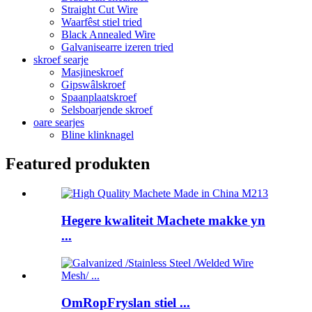
Straight Cut Wire
Waarfêst stiel tried
Black Annealed Wire
Galvanisearre izeren tried
skroef searje
Masjineskroef
Gipswâlskroef
Spaanplaatskroef
Selsboarjende skroef
oare searjes
Bline klinknagel
Featured produkten
Hegere kwaliteit Machete makke yn
...
OmRopFryslan stiel ...