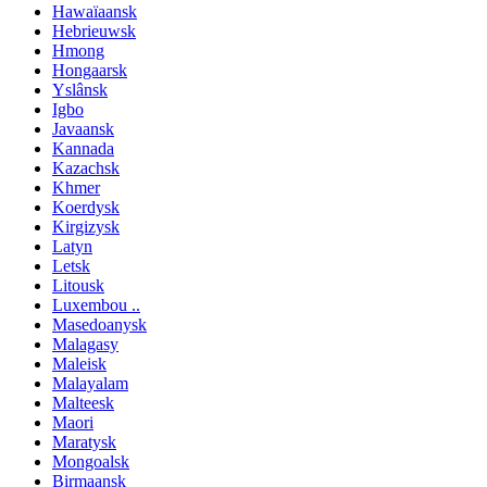
Hawaïaansk
Hebrieuwsk
Hmong
Hongaarsk
Yslânsk
Igbo
Javaansk
Kannada
Kazachsk
Khmer
Koerdysk
Kirgizysk
Latyn
Letsk
Litousk
Luxembou ..
Masedoanysk
Malagasy
Maleisk
Malayalam
Malteesk
Maori
Maratysk
Mongoalsk
Birmaansk