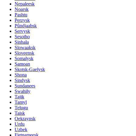
Nepaleesk
Noarsk
Pashtu
Perzysk
Pûndjaabsk
Servysk
Sesotho
Sinhala
Slowaaksk
Sloveensk
Somalysk
Samoan
Skotsk-Gaelysk
Shona
Sindysk
Sundanees
Swahily
Tajik
Tamyl
Telugu
Taisk
Oekraynsk
Urdu
Uzbek
Fietnameesk