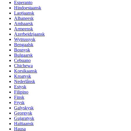
Esperanto
Hindoestaansk
Laotjaansk
Albaneesk
Amhaarsk
Armeensk
Azerbeidzjaansk
Wytrussysk
Bengaalsk
Bosnysk
Bulgaarsk
Cebuano
Chichewa
Korsikaansk
Kroatysk
Nederlânsk
Estysk
Filipino
Finsk
Frysk
Galyskysk
Georgysk
Gujaratysk
Haïtiaansk
Hausa