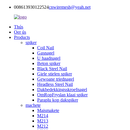
008613930122524
cnwiremesh@yeah.net
Thús
Oer ús
Products
spiker
Coil Nail
Gasnagel
U haadnagel
Beton spiker
Black Steel Nail
Giele stielen spiker
Gewoane triednagel
Headless Steel Nail
Dakbedekkingsskroefnagel
OmRopFryslan klaai spiker
Paraplu kop dakspiker
machete
Maismakete
M214
M213
M212