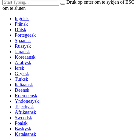
Druk op enter om te sykjen of ESC
om te sluten
Ingelsk
Frânsk
Dútsk
Portegeesk
Spaansk
Russysk
Japansk
Koreaansk
Arabysk
Iersk
Gryksk
Turksk
Italiaansk
Deensk
Roemeensk
Yndonesysk
Tsjechysk
Afrikaansk
Sweedsk
Poalsk
Baskysk
Katalaansk