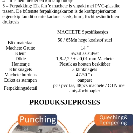
4 – It is heul helder en kin lang duorje
5 – Ferpakking: Elk fan 'e machete is ynpakt mei PVC-plastike
tassen. De bûtenste ferpakkingskarton is de kraftpapierkarton
eigenskip fan dit soarte kartons .sterk, hurd, fochtbestindich en
drukresis
MACHETE Spesifikaasjes
50 / 65Mn hege koalstof stiel
Blêdmateriaal
Machete Grutte
14 ″
Kleur
Swart as sulver
Dikte
1,8-2,2 / + - 0,01 mm Machete
Hantearje
Plestik as houten beskikber
Klinknagels
3 klinknagels
Machete hurdens
47-50 ° c
Etiket as stampen
oanpast
1pc / pvc tas, 48pcs machete / CTN mei
Ferpakkingsdetail
anty-fochtpapier
PRODUKSJEPROSES