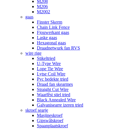
M208
M206
M2002
gaas
Finster Skerm
Chain Link Fence
Fjouwerkant gaas
Laske gaas
Hexagonal gaas
Draadnetwurk fan RVS
wire rige
Stikeltried
U-Type Wire
Lope Tie Wire
Lytse Coil Wire
Pvc bedekte tried
Draad fan skearmes
Straight Cut Wire
Waarfêst stiel tried
Black Annealed Wire
Galvanisearre izeren tried
skroef searje
Masjineskroef
Gipswâlskroef
Spaanplaatskroef