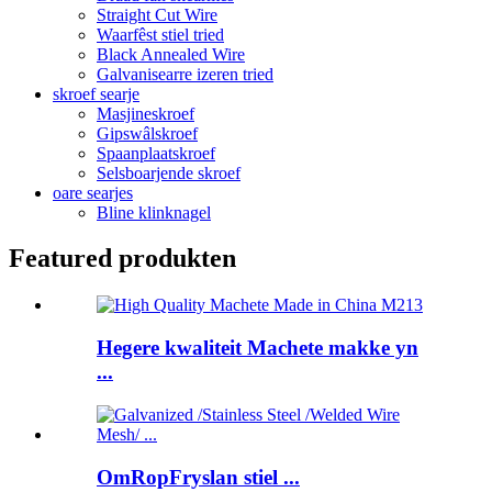
Straight Cut Wire
Waarfêst stiel tried
Black Annealed Wire
Galvanisearre izeren tried
skroef searje
Masjineskroef
Gipswâlskroef
Spaanplaatskroef
Selsboarjende skroef
oare searjes
Bline klinknagel
Featured produkten
Hegere kwaliteit Machete makke yn
...
OmRopFryslan stiel ...