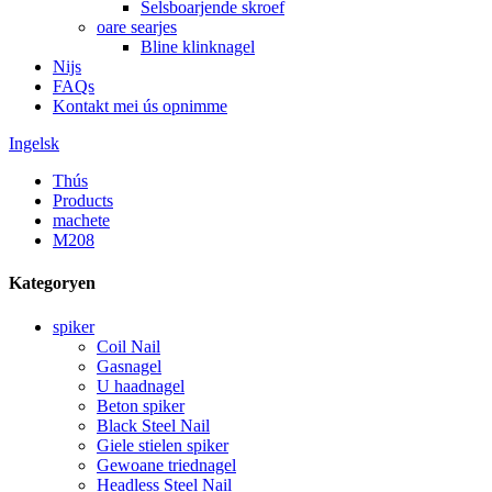
Selsboarjende skroef
oare searjes
Bline klinknagel
Nijs
FAQs
Kontakt mei ús opnimme
Ingelsk
Thús
Products
machete
M208
Kategoryen
spiker
Coil Nail
Gasnagel
U haadnagel
Beton spiker
Black Steel Nail
Giele stielen spiker
Gewoane triednagel
Headless Steel Nail