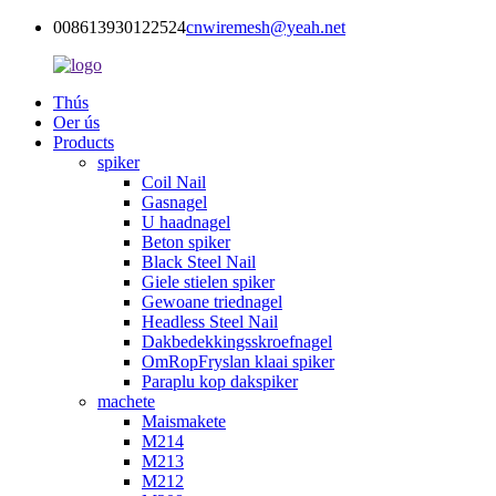
008613930122524
cnwiremesh@yeah.net
Thús
Oer ús
Products
spiker
Coil Nail
Gasnagel
U haadnagel
Beton spiker
Black Steel Nail
Giele stielen spiker
Gewoane triednagel
Headless Steel Nail
Dakbedekkingsskroefnagel
OmRopFryslan klaai spiker
Paraplu kop dakspiker
machete
Maismakete
M214
M213
M212