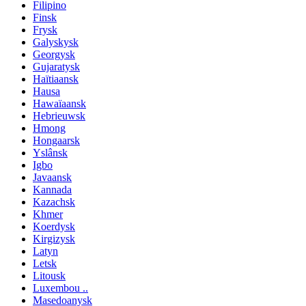
Filipino
Finsk
Frysk
Galyskysk
Georgysk
Gujaratysk
Haïtiaansk
Hausa
Hawaïaansk
Hebrieuwsk
Hmong
Hongaarsk
Yslânsk
Igbo
Javaansk
Kannada
Kazachsk
Khmer
Koerdysk
Kirgizysk
Latyn
Letsk
Litousk
Luxembou ..
Masedoanysk