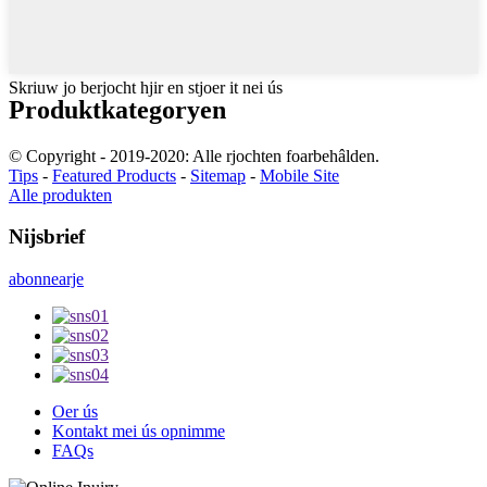
Skriuw jo berjocht hjir en stjoer it nei ús
Produktkategoryen
© Copyright - 2019-2020: Alle rjochten foarbehâlden.
Tips
-
Featured Products
-
Sitemap
-
Mobile Site
Alle produkten
Nijsbrief
abonnearje
Oer ús
Kontakt mei ús opnimme
FAQs