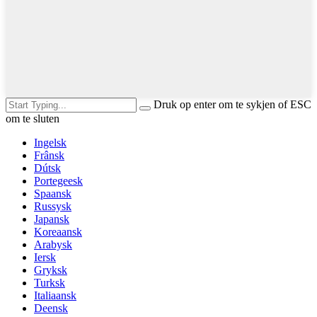
Druk op enter om te sykjen of ESC
om te sluten
Ingelsk
Frânsk
Dútsk
Portegeesk
Spaansk
Russysk
Japansk
Koreaansk
Arabysk
Iersk
Gryksk
Turksk
Italiaansk
Deensk