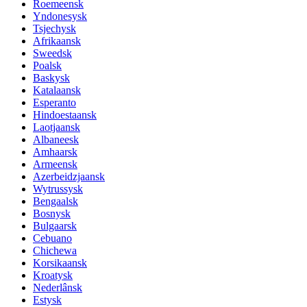
Roemeensk
Yndonesysk
Tsjechysk
Afrikaansk
Sweedsk
Poalsk
Baskysk
Katalaansk
Esperanto
Hindoestaansk
Laotjaansk
Albaneesk
Amhaarsk
Armeensk
Azerbeidzjaansk
Wytrussysk
Bengaalsk
Bosnysk
Bulgaarsk
Cebuano
Chichewa
Korsikaansk
Kroatysk
Nederlânsk
Estysk