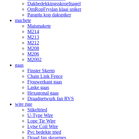
Dakbedekkingsskroefnagel
OmRopFryslan klaai spiker
Paraplu kop dakspiker
machete
Maismakete
M214
M213
M212
M208
M206
M2002
gaas
Finster Skerm
Chain Link Fence
Fjouwerkant gaas
Laske gaas
Hexagonal gaas
Draadnetwurk fan RVS
wire rige
Stikeltried
U-Type Wire
Lope Tie Wire
Lytse Coil Wire
Pvc bedekte tried
Draad fan skearmes