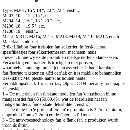
Type: M201, 16 ', 18 ″, 20 ″, 22 ″, ensfh.,
M203, 10 ″, 12 ′, 15 ″, etc,
M204; 14 ′, 16 ″, 18 ′, 20 ″, etc,
M206; 18 ″, 19,5 ′, etc,
M208; 19 ″, ensfh.,
M213, M314, M216, M217, M218, M219, M210, M212, ensfh
Materiaal: smidstiel
Brûk: Lânbou foar it rispjen fan sûkerriet. In ferskaat oan
spesifikaasjes foar sûkerrietmessen, macheten, mais
messen, kinne wy ​​ek de produkten meitsje neffens klanteasken.
Ferwurking en karakter: Is trochgean mei ponsen,
waarmtebehandeling, polearjen en assemble..It hat it karakter
fan fleurige tekstuer en glêd oerflak en it is maklik te behanneljen
Beskikber: Mei plestik hantel as houten hantel.
Ferpakkingsdetail: 1pc / pvc tas, 48pcs / CTN mei anty-fochtpapier
Eigenskip:
1 – De materialen fan ferskate modellen fan 'e macheten binne
mangaanstiel fan 65 (50,60,45), wat de foardielen hat fan
matige hurdens, ûnderskate fleksibiliteit, ensfh.
2 – De dikte fan 'e grûnstoffen fan' e produkten is 2.2mm-2.4mm, it
einprodukt 2mm- 2.2mm en de flater + - 0.1mm.
3 – De anty-roesttechnology fan 'e flank fan' e produkten wurdt
troch ús útfûn.