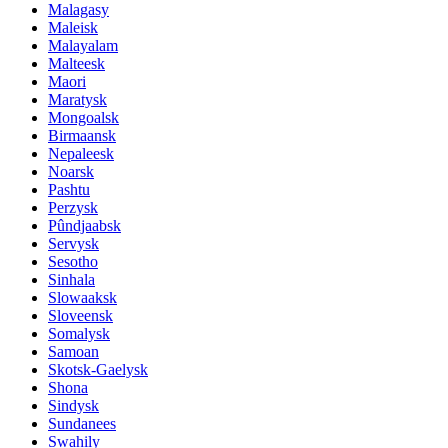
Malagasy
Maleisk
Malayalam
Malteesk
Maori
Maratysk
Mongoalsk
Birmaansk
Nepaleesk
Noarsk
Pashtu
Perzysk
Pûndjaabsk
Servysk
Sesotho
Sinhala
Slowaaksk
Sloveensk
Somalysk
Samoan
Skotsk-Gaelysk
Shona
Sindysk
Sundanees
Swahily